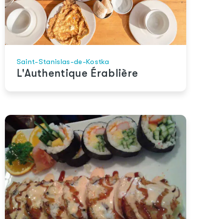
Saint-Stanislas-de-Kostka
L'Authentique Érablière