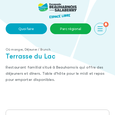
Skip to main content
Événements
Fier ambassadeur
Quoi faire
Parc régional
Où manger, Déjeuner / Brunch
Terrasse du Lac
Restaurant familial situé à Beauharnois qui offre des
déjeuners et dîners. Table d'hôte pour le midi et repas
pour emporter disponibles.