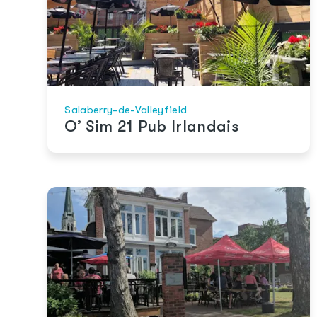
Salaberry-de-Valleyfield
O’ Sim 21 Pub Irlandais